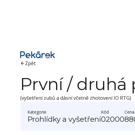
Zpět
První / druhá 
(vyšetření zubů a dásní včetně zhotovení IO RTG)
Kategorie
Kód
Cena
Prohlídky a vyšetření
02000
88