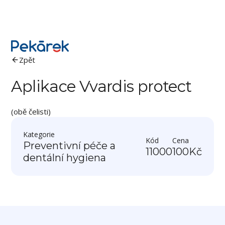
Zpět
Aplikace Vvardis protect
(obě čelisti)
Kategorie
Kód
Cena
Preventivní péče a
11000
100
Kč
dentální hygiena