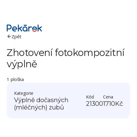
Zpět
Zhotovení fotokompozitní
výplně
1 ploška
Kategorie
Kód
Cena
Výplně dočasných
21300
1710
Kč
(mléčných) zubů