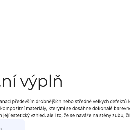
ní výplň
 sanaci především drobnějších nebo středně velkých defektů
í kompozitní materiály, kterými se dosáhne dokonalé bare
ejí estetický vzhled, ale i to, že se naváže na stěny zubu, čí
a