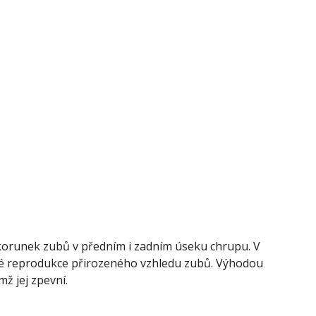
 korunek zubů v předním i zadním úseku chrupu. V
vné reprodukce přirozeného vzhledu zubů. Výhodou
mž jej zpevní.