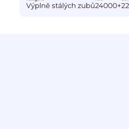
Výplně stálých zubů
24000+
2