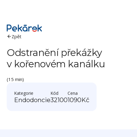
Zpět
Odstranění překážky
v kořenovém kanálku
(15 min)
Kategorie
Kód
Cena
Endodoncie
32100
1090
Kč