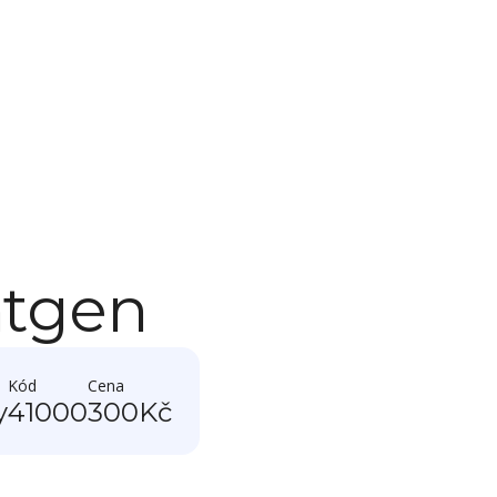
ntgen
Kód
Cena
y
41000
300
Kč