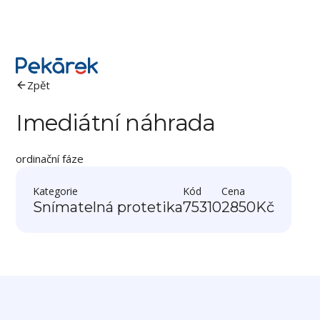
Zpět
Imediátní náhrada
ordinační fáze
Kategorie
Kód
Cena
Snímatelná protetika
75310
2850
Kč