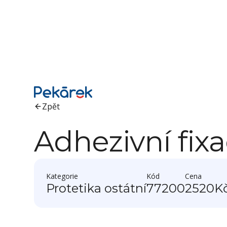
Zpět
Adhezivní fix
Kategorie
Kód
Cena
Protetika ostátní
77200
2520
K