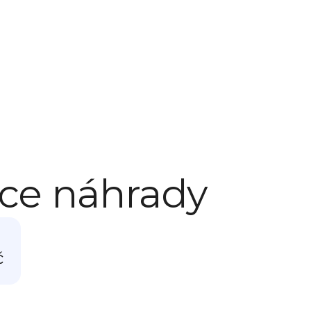
ace náhrady
č