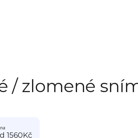
é / zlomené sní
ena
d 1560
Kč