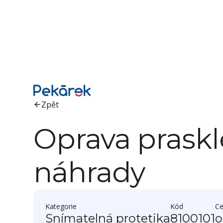
Zpět
Oprava praskl
náhrady
Kategorie
Kód
C
Snímatelná protetika
8100101
o