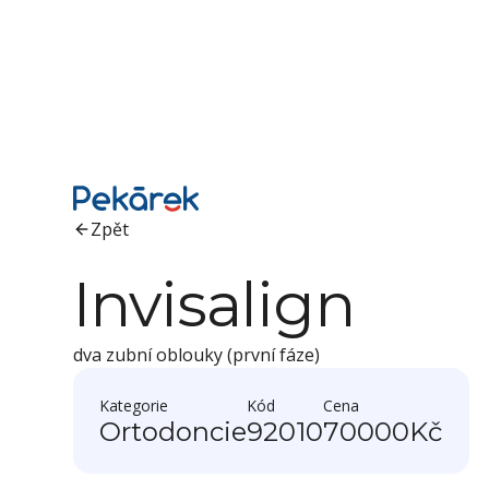
Zpět
Invisalign
dva zubní oblouky (první fáze)
Kategorie
Kód
Cena
Ortodoncie
92010
70000
Kč