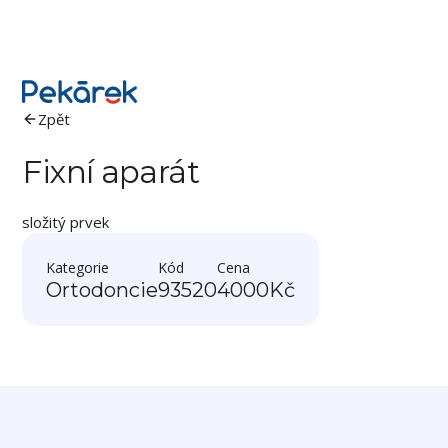
Zpět
Fixní aparát
složitý prvek
Kategorie
Kód
Cena
Ortodoncie
93520
4000
Kč