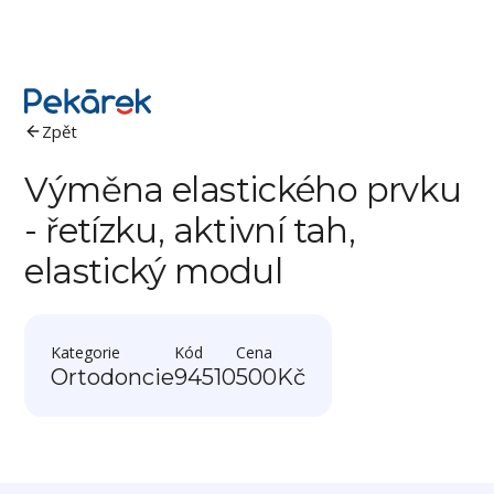
Zpět
Výměna elastického prvku
- řetízku, aktivní tah,
elastický modul
Kategorie
Kód
Cena
Ortodoncie
94510
500
Kč