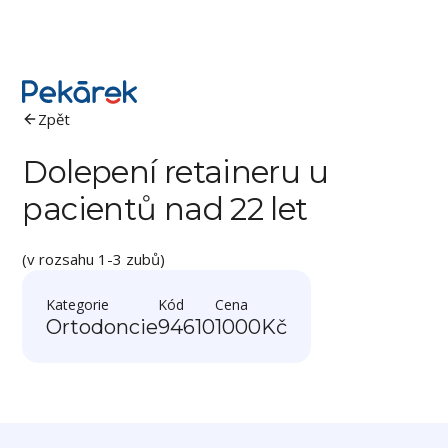
Zpět
Dolepení retaineru u
pacientů nad 22 let
(v rozsahu 1-3 zubů)
Kategorie
Kód
Cena
Ortodoncie
94610
1000
Kč