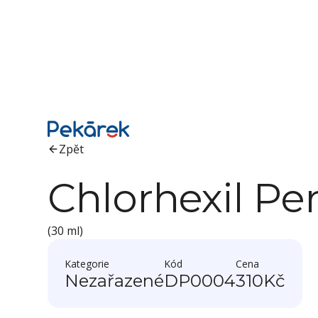
Zpět
Chlorhexil Per
(30 ml)
Kategorie
Kód
Cena
Nezařazené
DP0004
310
Kč