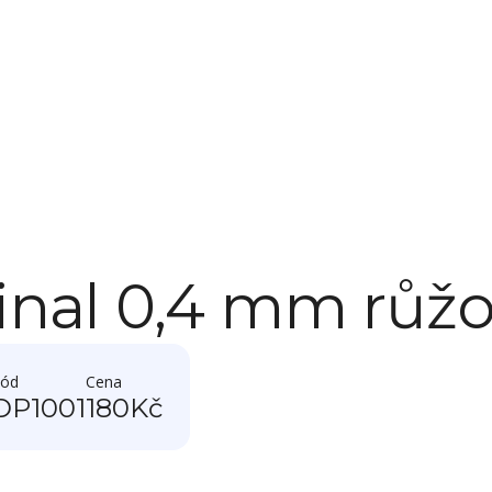
inal 0,4 mm růž
ód
Cena
DP1001
180
Kč