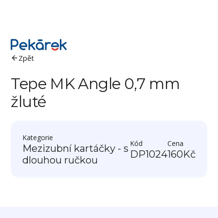
Zpět
Tepe MK Angle 0,7 mm
žluté
Kategorie
Kód
Cena
Mezizubní kartáčky - s
DP1024
160
Kč
dlouhou ručkou