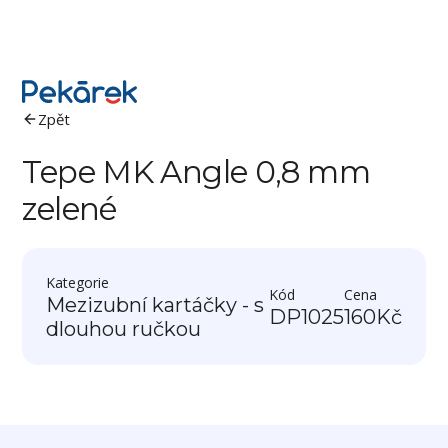
Zpět
Tepe MK Angle 0,8 mm
zelené
Kategorie
Kód
Cena
Mezizubní kartáčky - s
DP1025
160
Kč
dlouhou ručkou