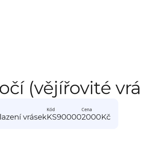
čí (vějířovité vr
Kód
Cena
lazení vrásek
KS90000
2000
Kč