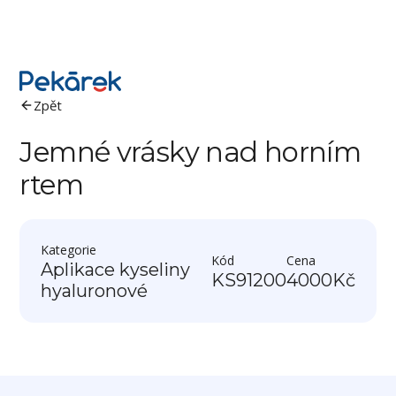
Zpět
Jemné vrásky nad horním
rtem
Kategorie
Kód
Cena
Aplikace kyseliny
KS91200
4000
Kč
hyaluronové