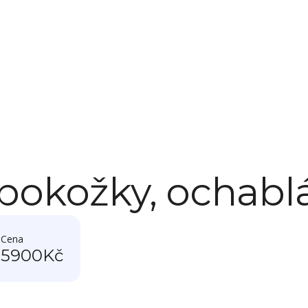
í pokožky, ochab
Cena
0
5900
Kč