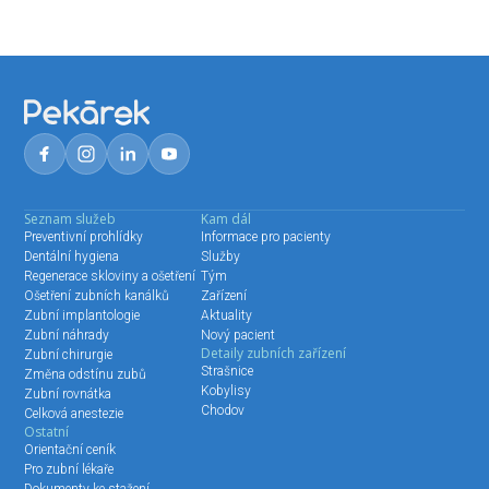
Seznam služeb
Kam dál
Preventivní prohlídky
Informace pro pacienty
Dentální hygiena
Služby
Regenerace skloviny a ošetření
Tým
Ošetření zubních kanálků
Zařízení
Zubní implantologie
Aktuality
Zubní náhrady
Nový pacient
Detaily zubních zařízení
Zubní chirurgie
Strašnice
Změna odstínu zubů
Kobylisy
Zubní rovnátka
Chodov
Celková anestezie
Ostatní
Orientační ceník
Pro zubní lékaře