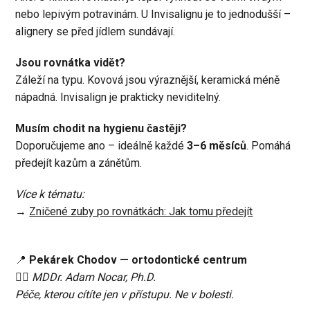
nebo lepivým potravinám. U Invisalignu je to jednodušší –
alignery se před jídlem sundávají.
Jsou rovnátka vidět?
Záleží na typu. Kovová jsou výraznější, keramická méně
nápadná. Invisalign je prakticky neviditelný.
Musím chodit na hygienu častěji?
Doporučujeme ano – ideálně každé
3–6 měsíců
. Pomáhá
předejít kazům a zánětům.
Více k tématu:
→
Zničené zuby po rovnátkách: Jak tomu předejít
📍
Pekárek Chodov — ortodontické centrum
👨‍⚕️
MDDr. Adam Nocar, Ph.D.
Péče, kterou cítíte jen v přístupu. Ne v bolesti.