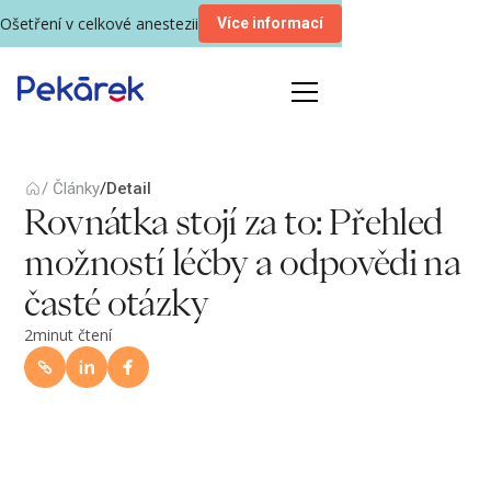
Ošetření v celkové anestezii
Více informací
/ Články
/
Detail
Rovnátka stojí za to: Přehled
možností léčby a odpovědi na
časté otázky
2
minut čtení