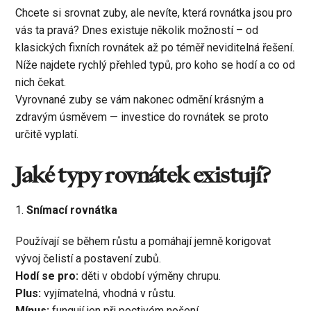
Chcete si srovnat zuby, ale nevíte, která rovnátka jsou pro
vás ta pravá? Dnes existuje několik možností – od
klasických fixních rovnátek až po téměř neviditelná řešení.
Níže najdete rychlý přehled typů, pro koho se hodí a co od
nich čekat.
Vyrovnané zuby se vám nakonec odmění krásným a
zdravým úsměvem — investice do rovnátek se proto
určitě vyplatí.
Jaké typy rovnátek existují?
1.
Snímací rovnátka
Používají se během růstu a pomáhají jemně korigovat
vývoj čelistí a postavení zubů.
Hodí se pro:
děti v období výměny chrupu.
Plus:
vyjímatelná, vhodná v růstu.
Mínus:
fungují jen při poctivém nošení.