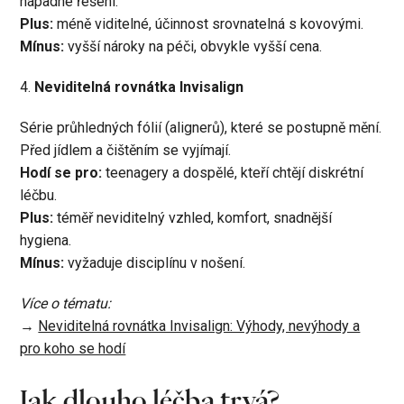
nápadné řešení.
Plus:
méně viditelné, účinnost srovnatelná s kovovými.
Mínus:
vyšší nároky na péči, obvykle vyšší cena.
4.
Neviditelná rovnátka Invisalign
Série průhledných fólií (alignerů), které se postupně mění.
Před jídlem a čištěním se vyjímají.
Hodí se pro:
teenagery a dospělé, kteří chtějí diskrétní
léčbu.
Plus:
téměř neviditelný vzhled, komfort, snadnější
hygiena.
Mínus:
vyžaduje disciplínu v nošení.
Více o tématu:
→
Neviditelná rovnátka Invisalign: Výhody, nevýhody a
pro koho se hodí
Jak dlouho léčba trvá?