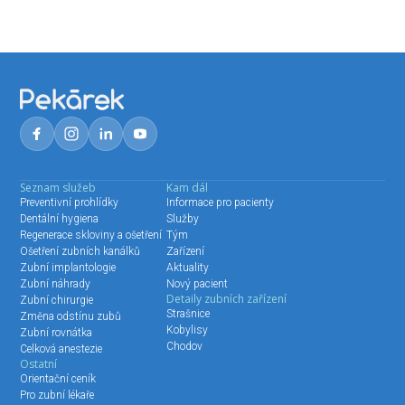
Seznam služeb
Kam dál
Preventivní prohlídky
Informace pro pacienty
Dentální hygiena
Služby
Regenerace skloviny a ošetření
Tým
Ošetření zubních kanálků
Zařízení
Zubní implantologie
Aktuality
Zubní náhrady
Nový pacient
Detaily zubních zařízení
Zubní chirurgie
Strašnice
Změna odstínu zubů
Kobylisy
Zubní rovnátka
Chodov
Celková anestezie
Ostatní
Orientační ceník
Pro zubní lékaře